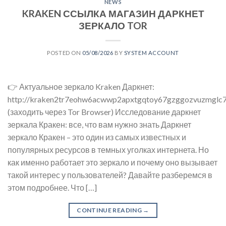
NEWS
KRAKEN ССЫЛКА МАГАЗИН ДАРКНЕТ
ЗЕРКАЛО TOR
POSTED ON
05/08/2026
BY
SYSTEM ACCOUNT
👉 Актуальное зеркало Kraken Даркнет:
http://kraken2tr7eohw6acwwp2apxtgqtoy67gzggozvuzmglc7
(заходить через Tor Browser) Исследование даркнет
зеркала Кракен: все, что вам нужно знать Даркнет
зеркало Кракен – это один из самых известных и
популярных ресурсов в темных уголках интернета. Но
как именно работает это зеркало и почему оно вызывает
такой интерес у пользователей? Давайте разберемся в
этом подробнее. Что […]
CONTINUE READING
→