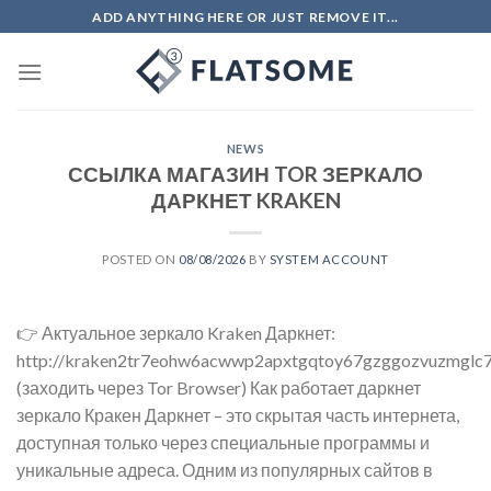
Skip
ADD ANYTHING HERE OR JUST REMOVE IT...
to
content
NEWS
ССЫЛКА МАГАЗИН TOR ЗЕРКАЛО
ДАРКНЕТ KRAKEN
POSTED ON
08/08/2026
BY
SYSTEM ACCOUNT
👉 Актуальное зеркало Kraken Даркнет:
http://kraken2tr7eohw6acwwp2apxtgqtoy67gzggozvuzmglc7
(заходить через Tor Browser) Как работает даркнет
зеркало Кракен Даркнет – это скрытая часть интернета,
доступная только через специальные программы и
уникальные адреса. Одним из популярных сайтов в