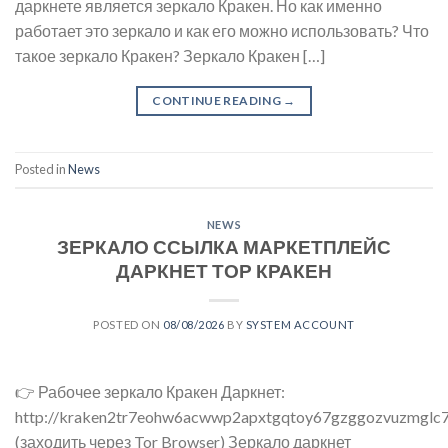
даркнете является зеркало Кракен. Но как именно
работает это зеркало и как его можно использовать? Что
такое зеркало Кракен? Зеркало Кракен […]
CONTINUE READING
→
Posted in
News
NEWS
ЗЕРКАЛО ССЫЛКА МАРКЕТПЛЕЙС
ДАРКНЕТ ТОР КРАКЕН
POSTED ON
08/08/2026
BY
SYSTEM ACCOUNT
👉 Рабочее зеркало Кракен Даркнет:
http://kraken2tr7eohw6acwwp2apxtgqtoy67gzggozvuzmglc7
(заходить через Tor Browser) Зеркало даркнет